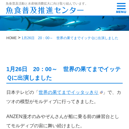
t
魚食普及活動と水産物消費拡大に向け取り組んでいます。
o
g
g
l
e
n
>
a
HOME
1月26日 20：00～ 世界の果てまでイッテＱに出演しました
v
i
g
a
t
1月26日 20：00～ 世界の果てまでイッテ
i
o
Ｑに出演しました
n
日本テレビの「
世界の果てまでイッタッきり
」で、カ
ツオの模型がモルディブに行ってきました。
ANZEN漫才のみやぞんさんが船に乗る前の練習台とし
てモルディブの宙に舞い続けました。