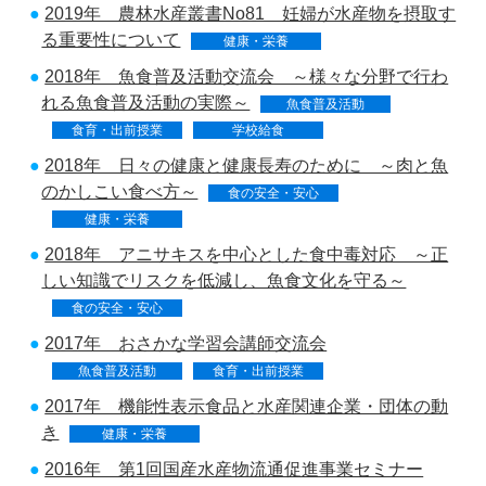
2019年 農林水産叢書No81 妊婦が水産物を摂取す
る重要性について
健康・栄養
2018年 魚食普及活動交流会 ～様々な分野で行わ
れる魚食普及活動の実際～
魚食普及活動
食育・出前授業
学校給食
2018年 日々の健康と健康長寿のために ～肉と魚
のかしこい食べ方～
食の安全・安心
健康・栄養
2018年 アニサキスを中心とした食中毒対応 ～正
しい知識でリスクを低減し、魚食文化を守る～
食の安全・安心
2017年 おさかな学習会講師交流会
魚食普及活動
食育・出前授業
2017年 機能性表示食品と水産関連企業・団体の動
き
健康・栄養
2016年 第1回国産水産物流通促進事業セミナー