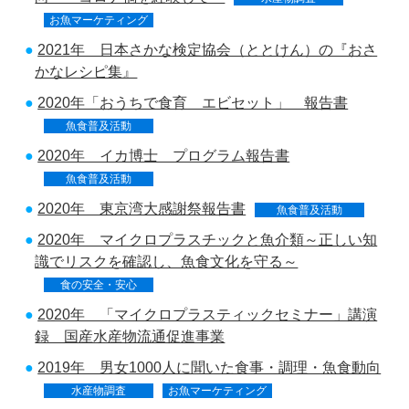
お魚マーケティング
2021年 日本さかな検定協会（ととけん）の『おさ
かなレシピ集』
2020年「おうちで食育 エビセット」 報告書
魚食普及活動
2020年 イカ博士 プログラム報告書
魚食普及活動
2020年 東京湾大感謝祭報告書
魚食普及活動
2020年 マイクロプラスチックと魚介類～正しい知
識でリスクを確認し、魚食文化を守る～
食の安全・安心
2020年 「マイクロプラスティックセミナー」講演
録 国産水産物流通促進事業
2019年 男女1000人に聞いた食事・調理・魚食動向
水産物調査
お魚マーケティング