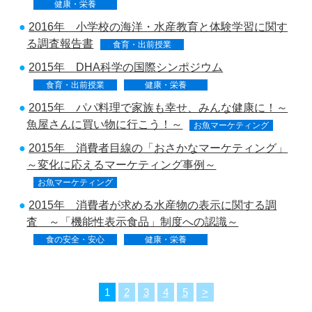
健康・栄養
2016年 小学校の海洋・水産教育と体験学習に関す
る調査報告書
食育・出前授業
2015年 DHA科学の国際シンポジウム
食育・出前授業
健康・栄養
2015年 パパ料理で家族も幸せ、みんな健康に！～
魚屋さんに買い物に行こう！～
お魚マーケティング
2015年 消費者目線の「おさかなマーケティング」
～変化に応えるマーケティング事例～
お魚マーケティング
2015年 消費者が求める水産物の表示に関する調
査 ～「機能性表示食品」制度への認識～
食の安全・安心
健康・栄養
1
2
3
4
5
>