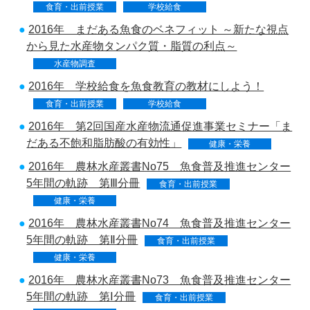
食育・出前授業
学校給食
2016年 まだある魚食のベネフィット ～新たな視点
から見た水産物タンパク質・脂質の利点～
水産物調査
2016年 学校給食を魚食教育の教材にしよう！
食育・出前授業
学校給食
2016年 第2回国産水産物流通促進事業セミナー「ま
だある不飽和脂肪酸の有効性」
健康・栄養
2016年 農林水産叢書No75 魚食普及推進センター
5年間の軌跡 第Ⅲ分冊
食育・出前授業
健康・栄養
2016年 農林水産叢書No74 魚食普及推進センター
5年間の軌跡 第Ⅱ分冊
食育・出前授業
健康・栄養
2016年 農林水産叢書No73 魚食普及推進センター
5年間の軌跡 第Ⅰ分冊
食育・出前授業