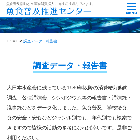
t
魚食普及活動と水産物消費拡大に向け取り組んでいます。
o
g
g
l
e
n
>
a
HOME
調査データ・報告書
v
i
g
調査データ・報告書
a
t
i
o
n
大日本水産会に残っている1980年以降の消費嗜好動向
調査、各種講演会、シンポジウム等の報告書・講演録・
議事録などをデータ化しました。魚食普及、学校給食、
食の安全・安心などジャンル別でも、年代別でも検索で
きますので皆様の活動の参考になれば幸いです。是非ご
利用ください。