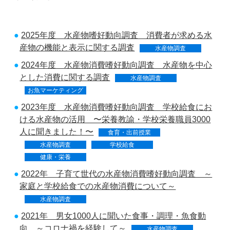
2025年度 水産物嗜好動向調査 消費者が求める水
産物の機能と表示に関する調査
水産物調査
2024年度 水産物消費嗜好動向調査 水産物を中心
とした消費に関する調査
水産物調査
お魚マーケティング
2023年度 水産物消費嗜好動向調査 学校給食にお
ける水産物の活用 〜栄養教諭・学校栄養職員3000
人に聞きました！〜
食育・出前授業
水産物調査
学校給食
健康・栄養
2022年 子育て世代の水産物消費嗜好動向調査 ～
家庭と学校給食での水産物消費について～
水産物調査
2021年 男女1000人に聞いた食事・調理・魚食動
向 ～コロナ禍を経験して～
水産物調査