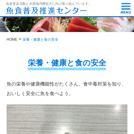
t
魚食普及活動と水産物消費拡大に向け取り組んでいます。
o
g
g
l
e
n
>
a
HOME
栄養・健康と食の安全
v
i
g
栄養・健康と食の安全
a
t
i
o
n
魚の栄養や健康機能性がたくさん。食中毒対策を知り、
おいしく安全に魚を食べよう。