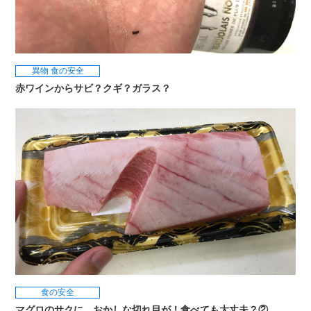
異物
食の安全
赤ワインからサビ？クギ？ガラス？
食の安全
マグロのサクに、おかしな切れ目が！食べても大丈夫？②