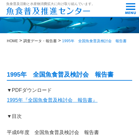
t
魚食普及活動と水産物消費拡大に向け取り組んでいます。
o
g
g
l
e
n
>
>
a
HOME
調査データ・報告書
1995年 全国魚食普及検討会 報告書
v
i
g
a
t
1995年 全国魚食普及検討会 報告書
i
o
n
▼PDFダウンロード
1995年『全国魚食普及検討会 報告書』
▼目次
平成6年度 全国魚食普及検討会 報告書