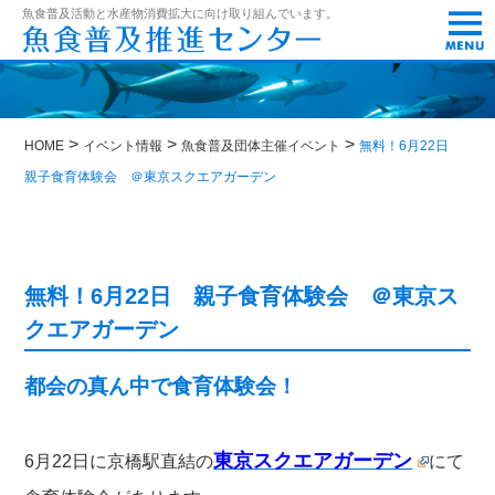
t
魚食普及活動と水産物消費拡大に向け取り組んでいます。
o
g
g
l
e
n
>
>
>
a
HOME
イベント情報
魚食普及団体主催イベント
無料！6月22日
v
親子食育体験会 ＠東京スクエアガーデン
i
g
a
t
i
o
無料！6月22日 親子食育体験会 ＠東京ス
n
クエアガーデン
都会の真ん中で食育体験会！
東京スクエアガーデン
6月22日に京橋駅直結の
にて