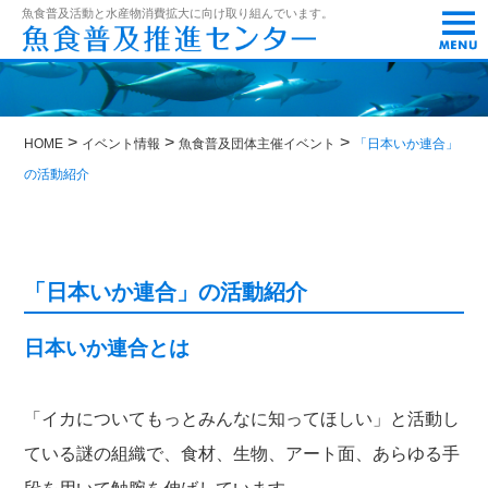
t
魚食普及活動と水産物消費拡大に向け取り組んでいます。
o
g
g
l
e
n
>
>
>
a
HOME
イベント情報
魚食普及団体主催イベント
「日本いか連合」
v
の活動紹介
i
g
a
t
i
o
「日本いか連合」の活動紹介
n
日本いか連合とは
「イカについてもっとみんなに知ってほしい」と活動し
ている謎の組織で、食材、生物、アート面、あらゆる手