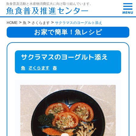
t
魚食普及活動と水産物消費拡大に向け取り組んでいます。
o
g
g
>
>
>
HOME
魚
さくらます
サクラマスのヨーグルト添え
l
e
お家で簡単！魚レシピ
n
a
v
i
サクラマスのヨーグルト添え
g
a
魚
さくらます
春
t
i
o
n