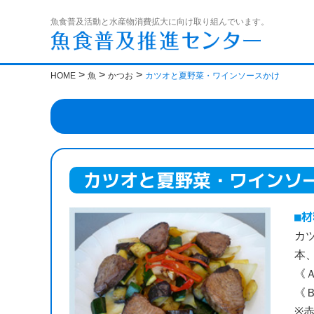
魚食普及活動と水産物消費拡大に向け取り組んでいます。
>
>
>
HOME
魚
かつお
カツオと夏野菜・ワインソースかけ
カツオと夏野菜・ワインソ
材
カ
本
《
《
※