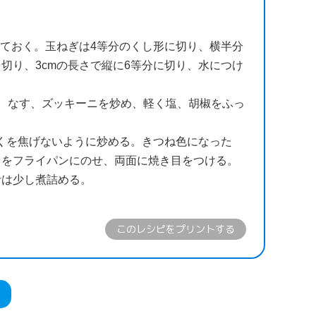
けておく。玉ねぎは4等分のくし形に切り、横半分
切り、3cmの長さで縦に6等分に切り、水につけ
、なす、ズッキーニを炒め、軽く塩、胡椒をふっ
くを焦げないように炒める。きつね色になった
オをフライパンにのせ、両面に焼き目をつける。
汁は少し煮詰める。
このレシピをプリントする