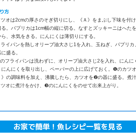
り方
カツオは2cmの厚さのそぎ切りにし、《Ａ》をまぶし下味を付
切る。パプリカは1cm幅の縦に切る。なすとズッキーニはへたを
から、水気をきる。にんにくは薄切りにする。
フライパンを熱しオリーブ油大さじ1を入れ、玉ねぎ、パプリカ
器に盛る。
❷のフライパンは洗わずに、オリーブ油大さじ2を入れ、にんに
、にんにくを取り出し、ペーパーの上に広げておく。❶のカツ
Ｂ》の調味料を加え、沸騰したら、カツオを❷の器に盛る。煮
カツオに煮汁をかけ、❸のにんにくをのせて出来上がり。
お家で簡単！魚レシピ一覧を見る