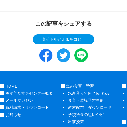
この記事をシェアする
タイトルとURLをコピー
HOME
魚の食育・学習
魚食普及推進センター概要
水産業って何？for Kids
メールマガジン
食育・環境学習事例
資料請求・ダウンロード
教材配布・ダウンロード
お知らせ
学校給食の魚レシピ
出前授業