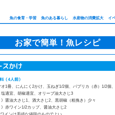
魚の食育・学習
魚のある暮らし
水産物の消費拡大
イ
お家で簡単！魚レシピ
ースかけ
料（4人前）
ツオ1冊、にんにく2かけ、玉ねぎ1/2個、パプリカ（赤）1/2個
、塩適宜、胡椒適宜、オリーブ油大さじ3
Ａ》醤油大さじ1、酒大さじ2、黒胡椒（粗挽き）少々
Ｂ》赤ワイン1/2カップ、醤油大さじ2
赤ワインは手頃な値段のものでよい。