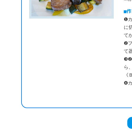
作
❶
に
て
❷
て
❸
ら
《
❹