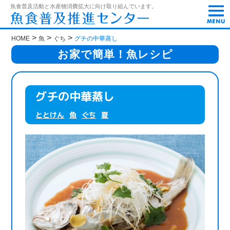
t
魚食普及活動と水産物消費拡大に向け取り組んでいます。
o
g
g
>
>
>
HOME
魚
ぐち
グチの中華蒸し
l
e
お家で簡単！魚レシピ
n
a
v
i
グチの中華蒸し
g
a
ととけん
魚
ぐち
夏
t
i
o
n