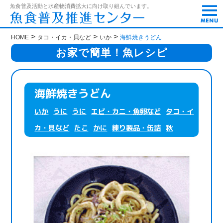
t
魚食普及活動と水産物消費拡大に向け取り組んでいます。
o
g
g
>
>
>
HOME
タコ・イカ・貝など
いか
海鮮焼きうどん
l
e
お家で簡単！魚レシピ
n
a
v
i
海鮮焼きうどん
g
a
いか
うに
うに
エビ・カニ・魚卵など
タコ・イ
t
i
カ・貝など
たこ
かに
練り製品・缶詰
秋
o
n