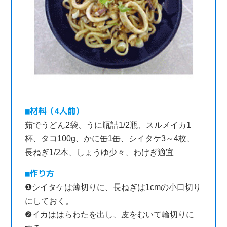
材料（4人前）
茹でうどん2袋、うに瓶詰1/2瓶、スルメイカ1
杯、タコ100g、かに缶1缶、シイタケ3～4枚、
長ねぎ1/2本、しょうゆ少々、わけぎ適宜
作り方
❶シイタケは薄切りに、長ねぎは1cmの小口切り
にしておく。
❷イカははらわたを出し、皮をむいて輪切りに