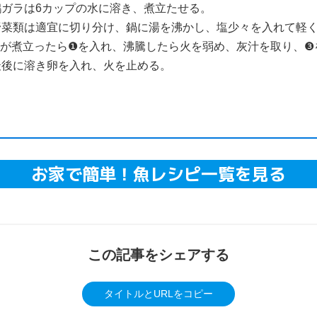
鶏ガラは6カップの水に溶き、煮立たせる。
野菜類は適宜に切り分け、鍋に湯を沸かし、塩少々を入れて軽
❷が煮立ったら❶を入れ、沸騰したら火を弱め、灰汁を取り、❸
最後に溶き卵を入れ、火を止める。
お家で簡単！魚レシピ一覧を見る
この記事をシェアする
タイトルとURLをコピー