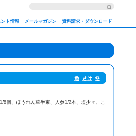
ベント情報
メールマガジン
資料請求・ダウンロード
魚
さけ
冬
/8個、ほうれん草半束、人参1/2本、塩少々、こ