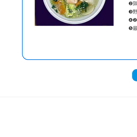
❷
❸
❹
❺