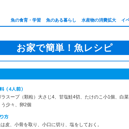
魚の食育・学習
魚のある暮らし
水産物の消費拡大
イ
お家で簡単！魚レシピ
料（4人前）
ガラスープ（顆粒）大さじ4、甘塩鮭4切、たけのこ小1個、白菜1
ょう少々、卵2個
り方
鮭は皮、小骨を取り、小口に切り、塩をしておく。