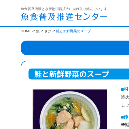
魚食普及活動と水産物消費拡大に向け取り組んでいます。
>
>
>
HOME
魚
さけ
鮭と新鮮野菜のスープ
鮭と新鮮野菜のスープ
材
鶏
し
作
❶