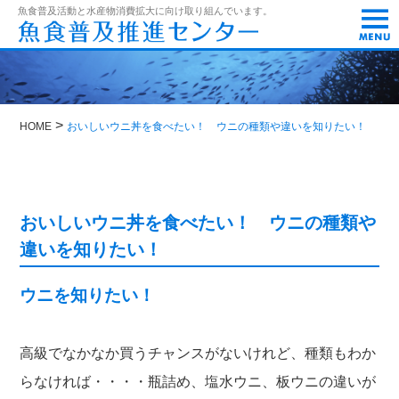
t
魚食普及活動と水産物消費拡大に向け取り組んでいます。
o
g
g
l
e
n
a
>
HOME
おいしいウニ丼を食べたい！ ウニの種類や違いを知りたい！
v
i
g
a
t
i
おいしいウニ丼を食べたい！ ウニの種類や
o
違いを知りたい！
n
ウニを知りたい！
高級でなかなか買うチャンスがないけれど、種類もわか
らなければ・・・・瓶詰め、塩水ウニ、板ウニの違いが