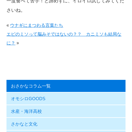
一度食べて苦手！と諦めずに、イロイロ試してみてくだ
さいね。
«
ウナギにまつわる言葉たち
エビのミソって脳みそではないの？？ カニミソも結局な
に？
»
おさかなコラム一覧
オモシロGOODS
水産・海洋高校
さかなと文化