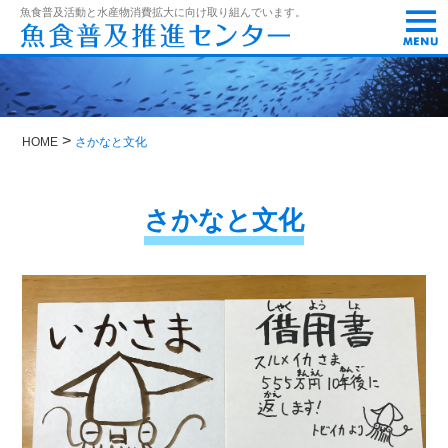
t
魚食普及活動と水産物消費拡大に向け取り組んでいます。
o
g
g
l
e
n
a
>
HOME
さかなと文化
v
i
g
a
さかなと文化
t
i
o
n