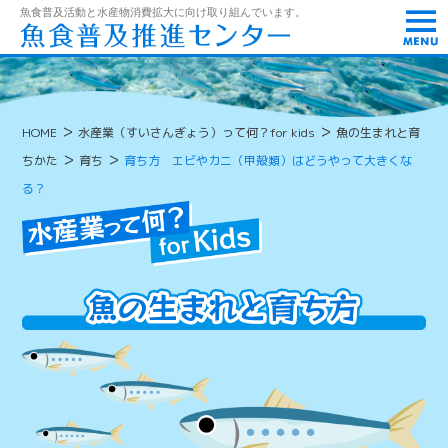
t
魚食普及活動と水産物消費拡大に向け取り組んでいます。
o
g
g
l
e
n
>
>
HOME
水産業（すいさんぎょう）って何？for kids
魚の生まれと育
a
v
>
>
ちかた
育ち
育ち方 エビやカニ（甲殻類）はどうやって大きくな
i
g
る？
a
t
i
o
n