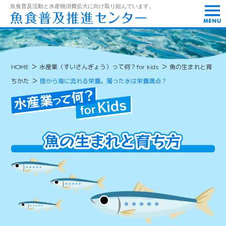
t
魚食普及活動と水産物消費拡大に向け取り組んでいます。
o
g
g
l
e
n
>
>
HOME
水産業（すいさんぎょう）って何？for kids
魚の生まれと育
a
v
>
ちかた
陸から海に流れる栄養。濁った水は栄養満点？
i
g
a
t
i
o
n