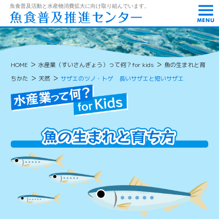
t
魚食普及活動と水産物消費拡大に向け取り組んでいます。
o
g
g
l
e
n
>
>
HOME
水産業（すいさんぎょう）って何？for kids
魚の生まれと育
a
v
>
>
ちかた
天然
サザエのツノ・トゲ 長いサザエと短いサザエ
i
g
a
t
i
o
n