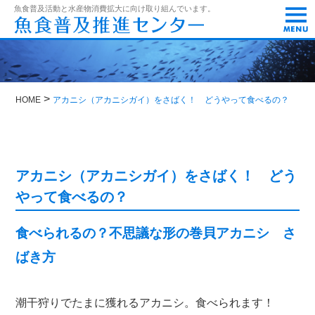
t
魚食普及活動と水産物消費拡大に向け取り組んでいます。
o
g
g
l
e
n
a
>
HOME
アカニシ（アカニシガイ）をさばく！ どうやって食べるの？
v
i
g
a
t
i
アカニシ（アカニシガイ）をさばく！ どう
o
やって食べるの？
n
食べられるの？不思議な形の巻貝アカニシ さ
ばき方
潮干狩りでたまに獲れるアカニシ。食べられます！