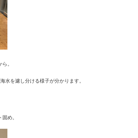
から。
と海水を濾し分ける様子が分かります。
ト固め。