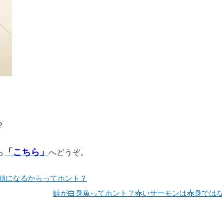
？
「こちら」
ら
へどうぞ。
効になるからってホント？
鮭が白身魚ってホント？赤いサーモンは赤身では