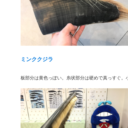
ミンククジラ
板部分は黄色っぽい。糸状部分は硬めで真っすぐ。