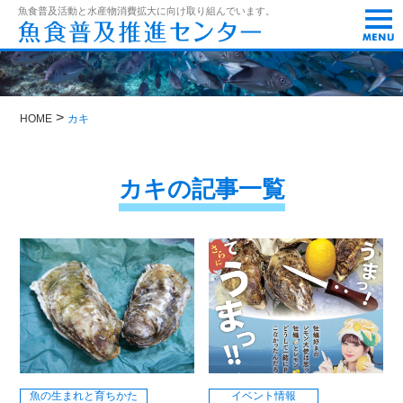
t
魚食普及活動と水産物消費拡大に向け取り組んでいます。
o
g
g
l
e
n
>
a
HOME
カキ
v
i
g
カキの記事一覧
a
t
i
o
n
魚の生まれと育ちかた
イベント情報