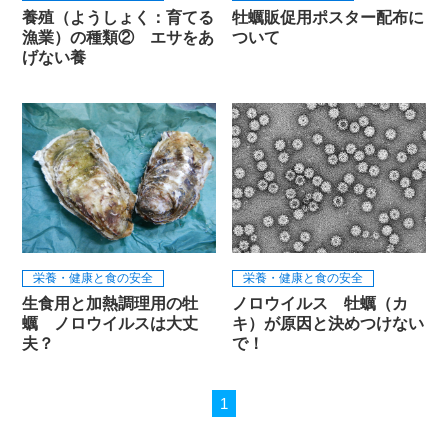
養殖（ようしょく：育てる
牡蠣販促用ポスター配布に
漁業）の種類② エサをあ
ついて
げない養
栄養・健康と食の安全
栄養・健康と食の安全
生食用と加熱調理用の牡
ノロウイルス 牡蠣（カ
蠣 ノロウイルスは大丈
キ）が原因と決めつけない
夫？
で！
1