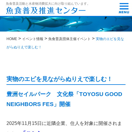
t
魚食普及活動と水産物消費拡大に向け取り組んでいます。
o
g
g
l
e
n
>
>
>
a
HOME
イベント情報
魚食普及団体主催イベント
実物のエビを見な
v
がらぬりえで楽しむ！
i
g
a
t
i
o
実物のエビを見ながらぬりえで楽しむ！
n
豊洲セイルパーク 文化祭「TOYOSU GOOD
NEIGHBORS FES」開催
2025年11月15日に近隣企業、住人を対象に開催されま