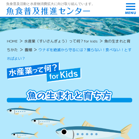
t
魚食普及活動と水産物消費拡大に向け取り組んでいます。
o
g
g
l
e
n
>
>
HOME
水産業（すいさんぎょう）って何？for kids
魚の生まれと育
a
v
>
>
ちかた
養殖
ウナギを絶滅から守るには？獲らない！食べない！とす
i
g
ればよい？
a
t
i
o
n