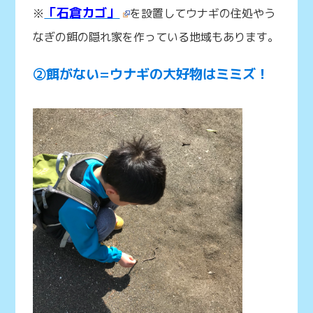
「石倉カゴ」
※
を設置してウナギの住処やう
なぎの餌の隠れ家を作っている地域もあります。
②餌がない=ウナギの大好物はミミズ！