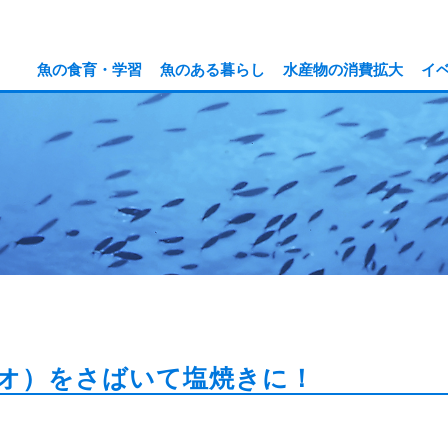
魚の食育・学習
魚のある暮らし
水産物の消費拡大
イ
オ）をさばいて塩焼きに！