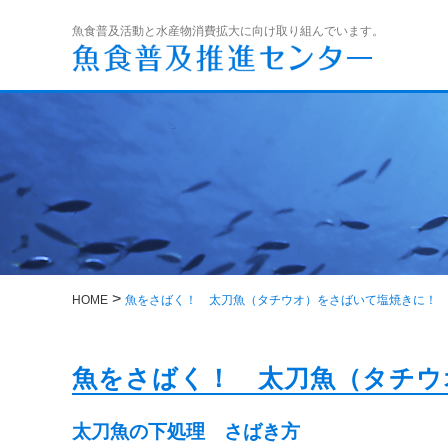
魚食普及活動と水産物消費拡大に向け取り組んでいます。
>
HOME
魚をさばく！ 太刀魚（タチウオ）をさばいて塩焼きに！
魚をさばく！ 太刀魚（タチウ
太刀魚の下処理 さばき方