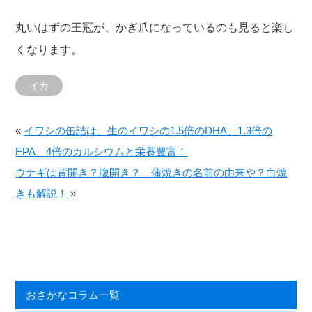
丸いはずの王冠が、かぎ爪になっているのも見ると楽し
くなります。
イカ
«
イワシの缶詰は、生のイワシの1.5倍のDHA、1.3倍の
EPA、4倍のカルシウムと栄養豊富！
ウナギは背開き？腹開き？ 蒲焼きの名前の由来や？白焼
きも解説！
»
おさかなコラム一覧