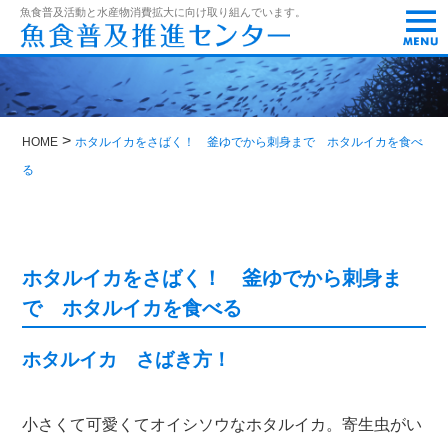
t
魚食普及活動と水産物消費拡大に向け取り組んでいます。
o
g
g
l
e
n
a
>
HOME
ホタルイカをさばく！ 釜ゆでから刺身まで ホタルイカを食べ
v
i
る
g
a
t
i
o
ホタルイカをさばく！ 釜ゆでから刺身ま
n
で ホタルイカを食べる
ホタルイカ さばき方！
小さくて可愛くてオイシソウなホタルイカ。寄生虫がい