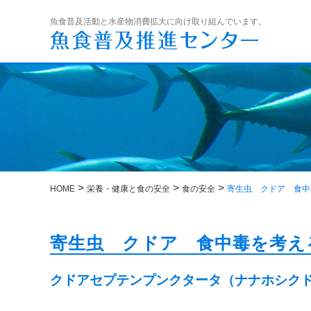
魚食普及活動と水産物消費拡大に向け取り組んでいます。
>
>
>
HOME
栄養・健康と食の安全
食の安全
寄生虫 クドア 食中
寄生虫 クドア 食中毒を考え
クドアセプテンプンクタータ（ナナホシク