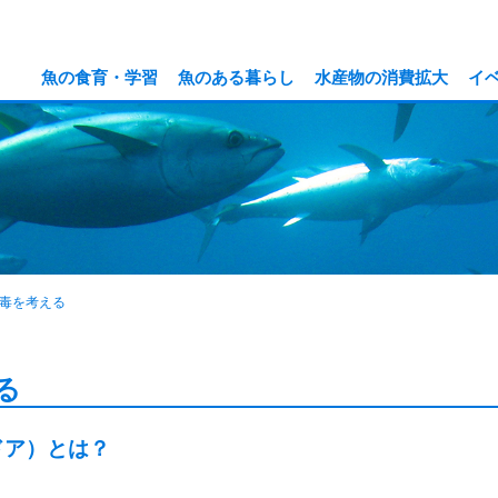
魚の食育・学習
魚のある暮らし
水産物の消費拡大
イ
毒を考える
る
ドア）とは？