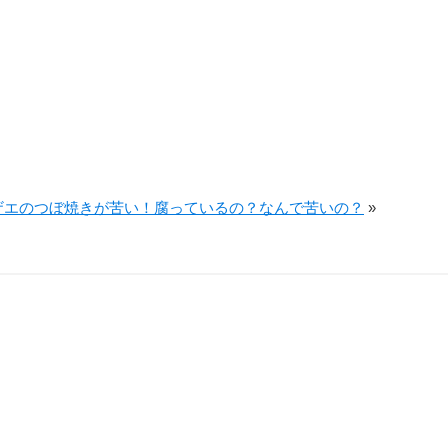
ザエのつぼ焼きが苦い！腐っているの？なんで苦いの？
»