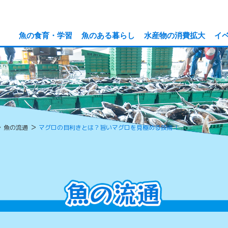
魚の食育・学習
魚のある暮らし
水産物の消費拡大
イ
>
>
魚の流通
マグロの目利きとは？旨いマグロを見極める技術！