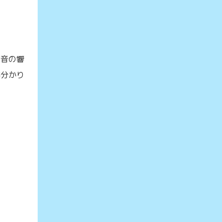
に音の響
が分かり