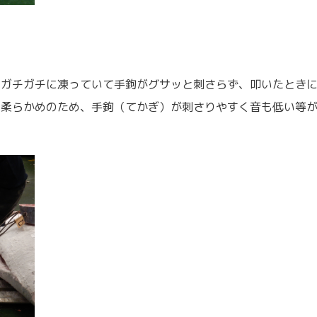
くガチガチに凍っていて手鉤がグサッと刺さらず、叩いたとき
に柔らかめのため、手鉤（てかぎ）が刺さりやすく音も低い等