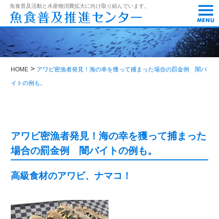
t
魚食普及活動と水産物消費拡大に向け取り組んでいます。
o
g
g
l
e
n
a
>
HOME
アワビ密漁者発見！海の幸を獲って捕まった場合の罰金例 闇バ
v
i
イトの例も。
g
a
t
i
o
アワビ密漁者発見！海の幸を獲って捕まった
n
場合の罰金例 闇バイトの例も。
高級食材のアワビ、ナマコ！