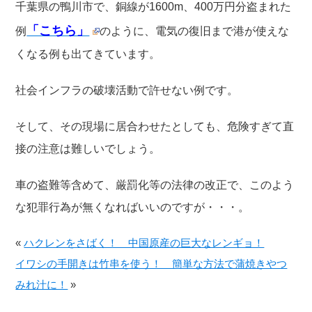
千葉県の鴨川市で、銅線が1600m、400万円分盗まれた
「こちら」
例
のように、電気の復旧まで港が使えな
くなる例も出てきています。
社会インフラの破壊活動で許せない例です。
そして、その現場に居合わせたとしても、危険すぎて直
接の注意は難しいでしょう。
車の盗難等含めて、厳罰化等の法律の改正で、このよう
な犯罪行為が無くなればいいのですが・・・。
«
ハクレンをさばく！ 中国原産の巨大なレンギョ！
イワシの手開きは竹串を使う！ 簡単な方法で蒲焼きやつ
みれ汁に！
»