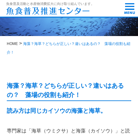
t
魚食普及活動と水産物消費拡大に向け取り組んでいます。
o
g
g
l
e
n
a
>
HOME
海藻？海草？どちらが正しい？違いはあるの？ 藻場の役割も紹
v
i
介！
g
a
t
i
o
海藻？海草？どちらが正しい？違いはある
n
の？ 藻場の役割も紹介！
読み方は同じカイソウの海藻と海草。
専門家は「海草（ウミクサ）と海藻（カイソウ）」と読