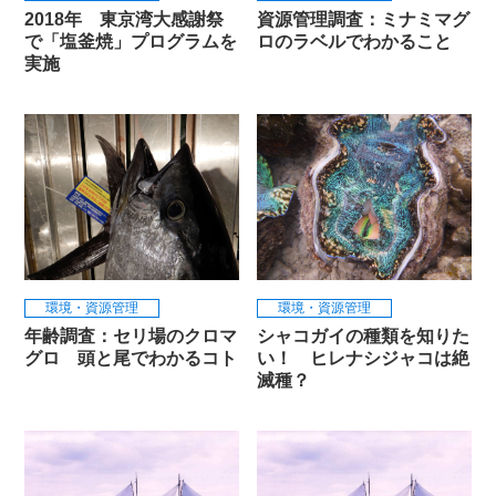
2018年 東京湾大感謝祭
資源管理調査：ミナミマグ
で「塩釜焼」プログラムを
ロのラベルでわかること
実施
環境・資源管理
環境・資源管理
年齢調査：セリ場のクロマ
シャコガイの種類を知りた
グロ 頭と尾でわかるコト
い！ ヒレナシジャコは絶
滅種？