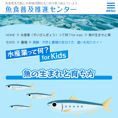
t
魚食普及活動と水産物消費拡大に向け取り組んでいます。
o
g
g
l
e
n
>
>
HOME
水産業（すいさんぎょう）って何？for kids
魚の生まれと育
a
v
>
>
ちかた
養殖
真鯛 天然と養殖の見分け方・違いを知りタイ！
i
g
a
t
i
o
n