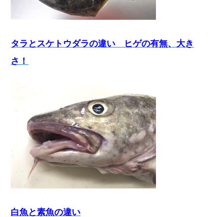
タラとスケトウダラの違い ヒゲの有無、大き
さ！
白魚と素魚の違い