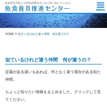
t
魚食普及活動と水産物消費拡大に向け取り組んでいます。
o
g
g
l
e
n
a
>
HOME
似ているけれど違う仲間 何が違うの？
v
i
g
a
t
i
似ているけれど違う仲間 何が違うの？
o
n
定義がある違いもあれば、何となく違う場合がある似た
仲間。
ちょっと知りたい情報をまとめました。クリックして見
てください。