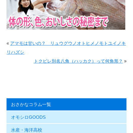
«
アマモは甘いの？ リュウグウノオトヒメノモトユイノキ
リハズシ
トクビレ別名八角（ハッカク）って何角形？
»
おさかなコラム一覧
オモシロGOODS
水産・海洋高校