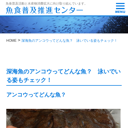
t
魚食普及活動と水産物消費拡大に向け取り組んでいます。
o
g
g
l
e
n
a
>
HOME
深海魚のアンコウってどんな魚？ 泳いでいる姿もチェック！
v
i
g
a
t
i
深海魚のアンコウってどんな魚？ 泳いでい
o
る姿もチェック！
n
アンコウってどんな魚？