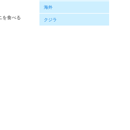
海外
ニを食べる
クジラ