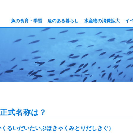
魚の食育・学習
魚のある暮らし
水産物の消費拡大
イ
正式名称は？
かくるいだいたいぶほきゃくみとりだしきぐ）