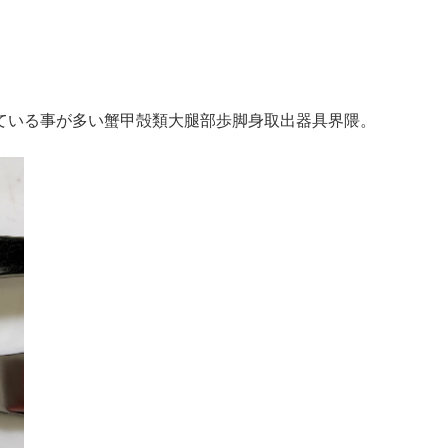
ている事が多い蟹甲殻類大腿部歩脚身取出器具界隈。