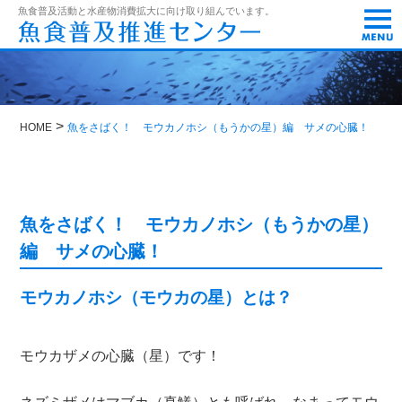
t
魚食普及活動と水産物消費拡大に向け取り組んでいます。
o
g
g
l
e
n
a
>
HOME
魚をさばく！ モウカノホシ（もうかの星）編 サメの心臓！
v
i
g
a
t
i
魚をさばく！ モウカノホシ（もうかの星）
o
編 サメの心臓！
n
モウカノホシ（モウカの星）とは？
モウカザメの心臓（星）です！