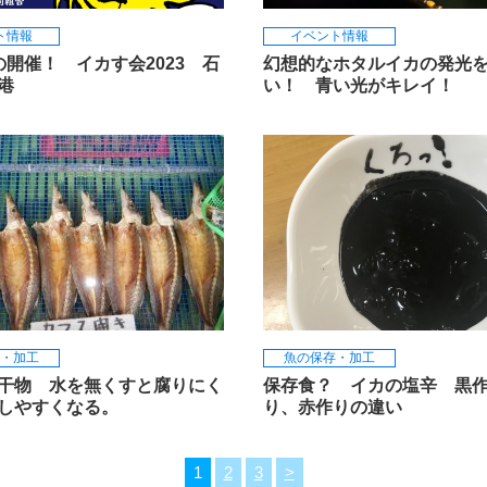
ト情報
イベント情報
の開催！ イカす会2023 石
幻想的なホタルイカの発光
木港
い！ 青い光がキレイ！
・加工
魚の保存・加工
干物 水を無くすと腐りにく
保存食？ イカの塩辛 黒
しやすくなる。
り、赤作りの違い
1
2
3
>