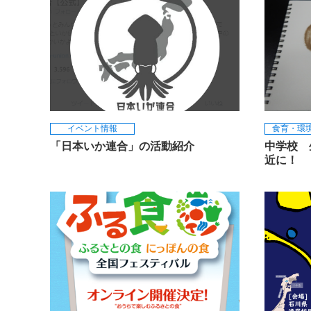
イベント情報
食育・環
「日本いか連合」の活動紹介
中学校 
近に！