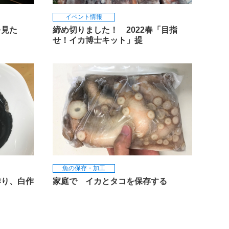
イベント情報
を見た
締め切りました！ 2022春「目指
せ！イカ博士キット」提
魚の保存・加工
作り、白作
家庭で イカとタコを保存する