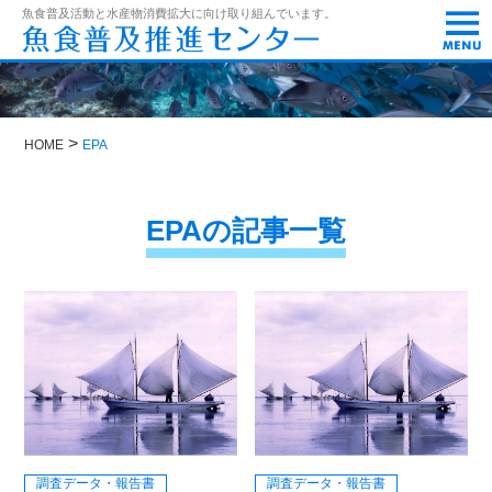
t
魚食普及活動と水産物消費拡大に向け取り組んでいます。
o
g
g
l
e
n
>
a
HOME
EPA
v
i
g
EPAの記事一覧
a
t
i
o
n
調査データ・報告書
調査データ・報告書