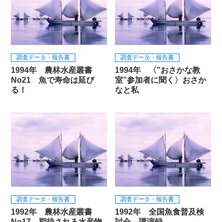
調査データ・報告書
調査データ・報告書
1994年 農林水産叢書
1994年 〈”おさかな教
No21 魚で寿命は延び
室”参加者に聞く〉おさか
る！
なと私
調査データ・報告書
調査データ・報告書
1992年 農林水産叢書
1992年 全国魚食普及検
No17 期待される水産物
討会 講演録