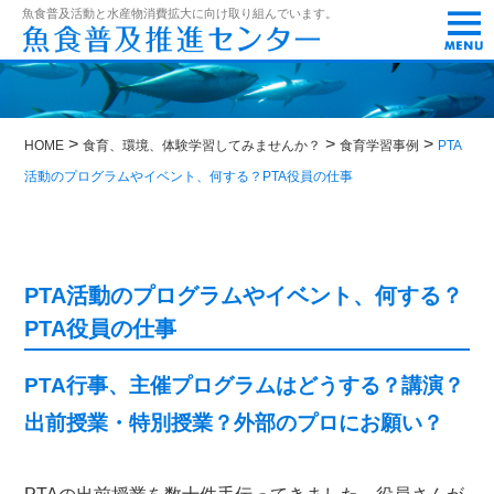
t
魚食普及活動と水産物消費拡大に向け取り組んでいます。
o
g
g
l
e
n
>
>
>
a
HOME
食育、環境、体験学習してみませんか？
食育学習事例
PTA
v
活動のプログラムやイベント、何する？PTA役員の仕事
i
g
a
t
i
o
PTA活動のプログラムやイベント、何する？
n
PTA役員の仕事
PTA行事、主催プログラムはどうする？講演？
出前授業・特別授業？外部のプロにお願い？