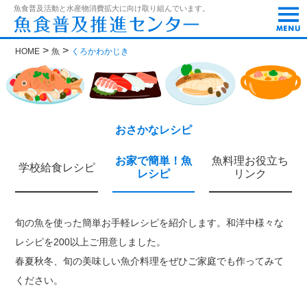
t
魚食普及活動と水産物消費拡大に向け取り組んでいます。
o
g
g
>
>
HOME
魚
くろかわかじき
l
e
n
a
v
i
g
おさかなレシピ
a
t
お家で簡単！魚
魚料理お役立ち
i
学校給食レシピ
レシピ
リンク
o
n
旬の魚を使った簡単お手軽レシピを紹介します。和洋中様々な
レシピを200以上ご用意しました。
春夏秋冬、旬の美味しい魚介料理をぜひご家庭でも作ってみて
ください。