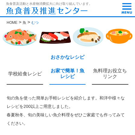
t
魚食普及活動と水産物消費拡大に向け取り組んでいます。
o
g
g
>
>
HOME
魚
むつ
l
e
n
a
v
i
g
おさかなレシピ
a
t
お家で簡単！魚
魚料理お役立ち
i
学校給食レシピ
レシピ
リンク
o
n
旬の魚を使った簡単お手軽レシピを紹介します。和洋中様々な
レシピを200以上ご用意しました。
春夏秋冬、旬の美味しい魚介料理をぜひご家庭でも作ってみて
ください。