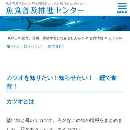
t
魚食普及活動と水産物消費拡大に向け取り組んでいます。
o
g
g
l
e
n
>
>
>
a
HOME
食育、環境、体験学習してみませんか？
食育情報
カツオを
v
知りたい！知らせたい！ 鰹で食育！
i
g
a
t
i
o
カツオを知りたい！知らせたい！ 鰹で食
n
育！
カツオとは
堅い魚と書いてカツオ。有名なこの魚の情報をまとめま
した。題名をクリックしてください。