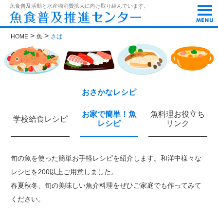
t
魚食普及活動と水産物消費拡大に向け取り組んでいます。
o
g
g
>
>
HOME
魚
さば
l
e
n
a
v
i
g
おさかなレシピ
a
t
お家で簡単！魚
魚料理お役立ち
i
学校給食レシピ
レシピ
リンク
o
n
旬の魚を使った簡単お手軽レシピを紹介します。和洋中様々な
レシピを200以上ご用意しました。
春夏秋冬、旬の美味しい魚介料理をぜひご家庭でも作ってみて
ください。