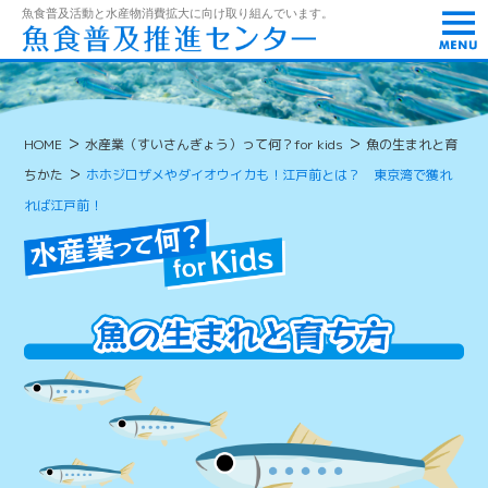
t
魚食普及活動と水産物消費拡大に向け取り組んでいます。
o
g
g
l
e
n
>
>
HOME
水産業（すいさんぎょう）って何？for kids
魚の生まれと育
a
v
>
ちかた
ホホジロザメやダイオウイカも！江戸前とは？ 東京湾で獲れ
i
g
れば江戸前！
a
t
i
o
n