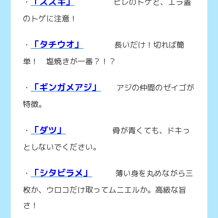
「スズキ」
・
ヒレのトゲと、エラ蓋
のトゲに注意！
「タチウオ」
・
長いだけ！切れば簡
単！ 塩焼きが一番？！？
「ギンガメアジ」
・
アジの仲間のゼイゴが
特徴。
「ダツ」
・
骨が青くても、ドキっ
としないでください。
「シタビラメ」
・
薄い身を丸めながら三
枚か、ウロコだけ取ってムニエルか。高級な旨
さ！